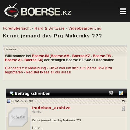
.KZ
Forenübersicht
»
Hard & Software
»
Videobearbeitung
Kennt jemand das Prg Makemkv ???
Hinweise
Willkommen bei
Boerse.IM
(
Boerse.AM
-
Boerse.KZ
-
Boerse.TW
-
Boerse.AI
-
Boerse.SX
) der richtigen Boerse BZ/SX/SH Alternative
Hier gehts zur Anmeldung - Klicke hier um dich auf Boerse.IM/AM zu
registrieren - Register to see all our areas!
10.02.09, 09:09
#
1
tradebox_archive
Member
Kennt jemand das Prg Makemkv ???
Hallo...