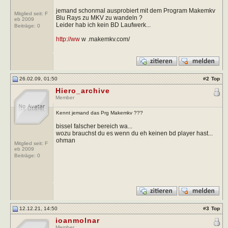
jemand schonmal ausprobiert mit dem Program Makemkv
Mitglied seit: F
Blu Rays zu MKV zu wandeln ?
eb 2009
Leider hab ich kein BD Laufwerk...
Beiträge:
0
http://ww
w .makemkv.com/
26.02.09, 01:50
#
2
Top
Hiero_archive
Member
Kennt jemand das Prg Makemkv ???
bissel falscher bereich wa...
wozu brauchst du es wenn du eh keinen bd player hast...
ohman
Mitglied seit: F
eb 2009
Beiträge:
0
12.12.21, 14:50
#
3
Top
ioanmolnar
Member