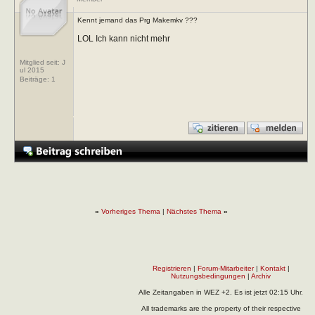
Kennt jemand das Prg Makemkv ???
LOL Ich kann nicht mehr
Mitglied seit: J
ul 2015
Beiträge:
1
«
Vorheriges Thema
|
Nächstes Thema
»
Registrieren
|
Forum-Mitarbeiter
|
Kontakt
|
Nutzungsbedingungen
|
Archiv
Alle Zeitangaben in WEZ +2. Es ist jetzt
02:15
Uhr.
All trademarks are the property of their respective