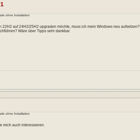
01
de ohne Installation
n 22H2 auf 24H2/25H2 upgraden möchte, muss ich mein Windows neu aufsetzen? Od
chführen? Wäre über Tipps sehr dankbar.
r
de ohne Installation
e mich auch interessieren.