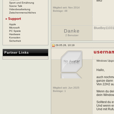
MfG
Sport und Ernährung
Szene Talk
Mitglied seit: Nov 2014
Videobearbeitung
Beiträge:
48
Zwischenmenschliches
» Support
Apple
Microsoft
BlueBoy1103
Danke
PC Spiele
Hardware
2 Benutzer
Konsolen
Sicherheit
29.05.26, 10:19
userna
Partner Links
Windows Upgra
Hallo,
auch nochma
ganze dann n
Von 22H2 auf
Mitglied seit: Jun 2025
Beiträge:
1
Wenn du dein
dein Windows
Solltest du 
Und wenn es
Und mit Ruf