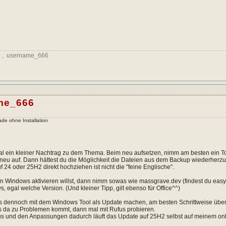
1
,
username_666
me_666
de ohne Installation
l ein kleiner Nachtrag zu dem Thema. Beim neu aufsetzen, nimm am besten ein To
eu auf. Dann hättest du die Möglichkeit die Dateien aus dem Backup wiederherzus
 24 oder 25H2 direkt hochziehen ist nicht die "feine Englische".
 Windows aktivieren willst, dann nimm sowas wie massgrave.dev (findest du easy b
, egal welche Version. (Und kleiner Tipp, gilt ebenso für Office^^)
es dennoch mit dem Windows Tool als Update machen, am besten Schrittweise über
 da zu Problemen kommt, dann mal mit Rufus probieren.
us und den Anpassungen dadurch läuft das Update auf 25H2 selbst auf meinem 