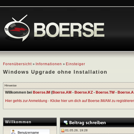
Forenübersicht
»
Informationen
»
Einsteiger
Windows Upgrade ohne Installation
Hinweise
Willkommen bei
Boerse.IM
(
Boerse.AM
-
Boerse.KZ
-
Boerse.TW
-
Boerse.A
Hier gehts zur Anmeldung - Klicke hier um dich auf Boerse.IM/AM zu registrieren 
Willkommen
01.05.26, 19:28