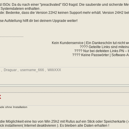
ed ISOs: Da du nach einer "preactivated" ISO fragst: Die sauberste und sicherste Met
 Systemdateien enthalten .
de: Bedenke, dass die Version 22H2 keinen Support mehr erhält. Version 24H2 be
ese Aufstellung hilft dir bei deinem Upgrade weiter!
Kein Kundenservice | Ein Dankeschön tut nicht w
???? Geteilte Links sind mitei
???? Nur bei defekten Links PN – b
???? Keine Passwörter | Software-
1
,
Draguar
,
username_666
,
WilliXXX
X
de ohne Installation
 die Möglichkeit eine Iso von Win 25h2 mit Rufus auf ein Stick oder Speicherkar
k installieren( Internet deaktivieren ). Es bleiben alle Daten erhalten !