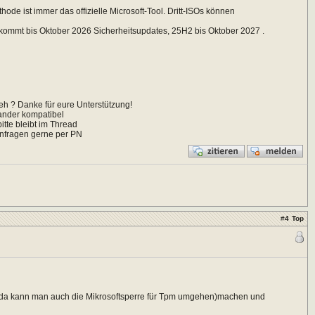
hode ist immer das offizielle Microsoft-Tool. Dritt-ISOs können
kommt bis Oktober 2026 Sicherheitsupdates, 25H2 bis Oktober 2027 .
eh ? Danke für eure Unterstützung!
nander kompatibel
itte bleibt im Thread
Anfragen gerne per PN
#
4
Top
te ( da kann man auch die Mikrosoftsperre für Tpm umgehen)machen und