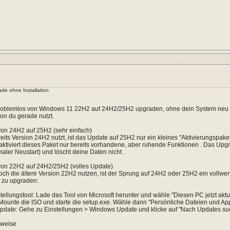
de ohne Installation
roblemlos von Windows 11 22H2 auf 24H2/25H2 upgraden, ohne dein System neu a
on du gerade nutzt.
von 24H2 auf 25H2 (sehr einfach)
its Version 24H2 nutzt, ist das Update auf 25H2 nur ein kleines "Aktivierungspake
ktiviert dieses Paket nur bereits vorhandene, aber ruhende Funktionen . Das Upg
maler Neustart) und löscht deine Daten nicht .
von 22H2 auf 24H2/25H2 (volles Update)
noch die ältere Version 22H2 nutzen, ist der Sprung auf 24H2 oder 25H2 ein vollwe
t zu upgraden:
tellungstool: Lade das Tool von Microsoft herunter und wähle "Diesen PC jetzt aktua
 Mounte die ISO und starte die setup.exe. Wähle dann "Persönliche Dateien und Ap
pdate: Gehe zu Einstellungen > Windows Update und klicke auf "Nach Updates suc
nweise