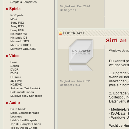
Scripts & Templates
Mitglied seit: Dec 2024
» Spiele
Beiträge:
51
PC-Spiele
MAC
Sony PS2
Sony PS3
Sony PSP
11.05.26, 14:11
Nintendo Wii
Nintendo DS
SirtLan
Nintendo 3DS
Microsoft XBOX
Microsoft XBOX360
Windows Upgra
» Video
Du kannst p
Filme
welche Versi
Serien
DVDR
1. Upgrade 
DVD9
Wenn du bere
HD Area
3D Filme
verwenden, a
Mitglied seit: Mar 2022
HD2DVD
Beiträge:
1.511
(wie ein nor
Animation/Zeichentrick
Dokumentationen
2. Upgrade 
Musikvideos / Sonstiges
Solltest du 
Datenverlus
» Audio
Biete Musik
· Medien-Ers
Disko/Sammelthreads
· ISO-Datei:
Lossless
· Windows U
Hörbücher/Hörspiele
Top 30 Sampler Charts
Wichtige Hi
Top 50 Alben Charts