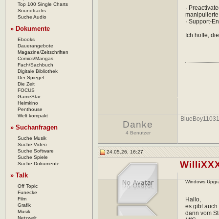
Top 100 Single Charts
· Preactivat
Soundtracks
manipulierte
Suche Audio
· Support-En
» Dokumente
Ich hoffe, di
Ebooks
Dauerangebote
Magazine/Zeitschriften
Comics/Mangas
Fach/Sachbuch
Digitale Bibliothek
Der Spiegel
Die Zeit
FOCUS
GameStar
Heimkino
Penthouse
Welt kompakt
BlueBoy1103
Danke
» Suchanfragen
4 Benutzer
Suche Musik
Suche Video
Suche Software
24.05.26, 16:27
Suche Spiele
WilliXX
Suche Dokumente
» Talk
Windows Upgra
Off Topic
Funecke
Film
Hallo,
Grafik
es gibt auch
Musik
dann vom Stic
Netzwelt