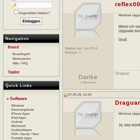
reflex0
Angemeldet bleiben?
Windows Upgra
Wenn ich vo
Upgrade dur
Navigation
Gruß
Board
Mitglied seit: Jan 2016
Beiträge:
1
Boardregeln
Moderatoren
Hilfe / FAQ
Toplist
Draguar
Danke
1 Benutzer
Quick Links
07.05.26, 13:45
» Software
Dragua
Windows
Dauerangebote
iPhone Apps
Windows Upgra
iPad Apps
Android
Ja, das würd
Macintosh
Audiosoftware
PDA / Handy / Navi
Portable Apps