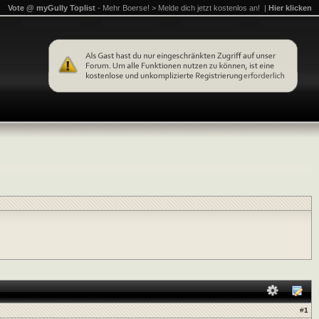
Vote @ myGully Toplist
- Mehr Boerse! > Melde dich jetzt kostenlos an! |
Hier klicken
#
1