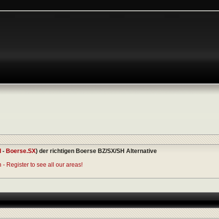
I
-
Boerse.SX
) der richtigen Boerse BZ/SX/SH Alternative
- Register to see all our areas!