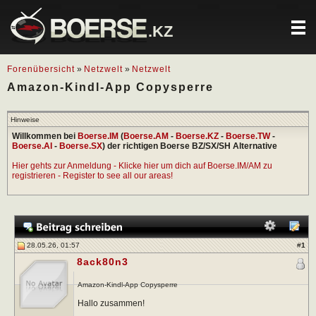
.KZ
Forenübersicht
»
Netzwelt
»
Netzwelt
Amazon-Kindl-App Copysperre
Hinweise
Willkommen bei
Boerse.IM
(
Boerse.AM
-
Boerse.KZ
-
Boerse.TW
-
Boerse.AI
-
Boerse.SX
) der richtigen Boerse BZ/SX/SH Alternative
Hier gehts zur Anmeldung - Klicke hier um dich auf Boerse.IM/AM zu
registrieren - Register to see all our areas!
28.05.26, 01:57
#
1
8ack80n3
Amazon-Kindl-App Copysperre
Hallo zusammen!