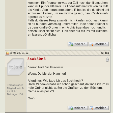
kommen. Ein Programm was zur Zeit noch damit umgehen
kann ist Epubor Ultimate. Es findet automatisch von dir mitt
els Kindle-App heruntergeladene E-books, die du direkt ent
schlüsseln kannst, um sie mit wie gesagt, bsw. Calibre unb
egrenzt zu nutzen.
Falls du dieses Programm dir nicht kaufen möchtest, kann i
ch dir nur den Vorschlag unterbreiten, lade deine Bücher a
us dem Kindle-Ordner in ein Archiv irgendwo hoch und ich
entschlüssel sie für dich. Link aber nur mit PN mir zukomm
en lassen. LG Micha
29.05.26, 21:12
#
3
Top
8ack80n3
Amazon-Kindl-App Copysperre
Wouw, Du bist der Hammer!
Allerdings: Wie lade ich das Buch hoch?
Unter Windows habe ich schon geschaut, da finde ich im Ki
Threadstarter
ndle-Ordner nichts außer die Grafiken zu den Büchern.
Mitglied seit: M
Gerne alles per PN.
ay 2017
Beiträge:
130
Gruß!