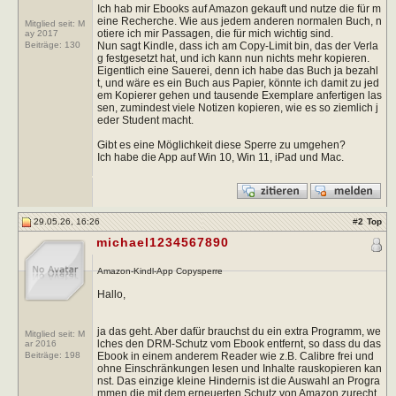
Ich hab mir Ebooks auf Amazon gekauft und nutze die für m
eine Recherche. Wie aus jedem anderen normalen Buch, n
Mitglied seit: M
otiere ich mir Passagen, die für mich wichtig sind.
ay 2017
Nun sagt Kindle, dass ich am Copy-Limit bin, das der Verla
Beiträge:
130
g festgesetzt hat, und ich kann nun nichts mehr kopieren.
Eigentlich eine Sauerei, denn ich habe das Buch ja bezahl
t, und wäre es ein Buch aus Papier, könnte ich damit zu jed
em Kopierer gehen und tausende Exemplare anfertigen las
sen, zumindest viele Notizen kopieren, wie es so ziemlich j
eder Student macht.
Gibt es eine Möglichkeit diese Sperre zu umgehen?
Ich habe die App auf Win 10, Win 11, iPad und Mac.
29.05.26, 16:26
#
2
Top
michael1234567890
Amazon-Kindl-App Copysperre
Hallo,
ja das geht. Aber dafür brauchst du ein extra Programm, we
Mitglied seit: M
lches den DRM-Schutz vom Ebook entfernt, so dass du das
ar 2016
Ebook in einem anderem Reader wie z.B. Calibre frei und
Beiträge:
198
ohne Einschränkungen lesen und Inhalte rauskopieren kan
nst. Das einzige kleine Hindernis ist die Auswahl an Progra
mmen die mit dem erneuerten Schutz von Amazon zurecht