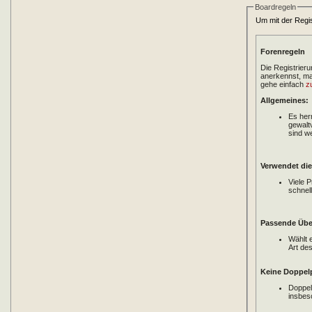
Boardregeln
Um mit der Regis
Forenregeln
Die Registrier
anerkennst, ma
gehe einfach
z
Allgemeines:
Es her
gewalt
sind w
Verwendet di
Viele 
schnel
Passende Über
Wählt 
Art de
Keine Doppel
Doppel
insbes