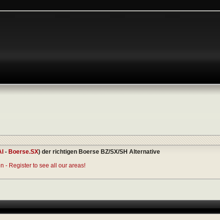
AI
-
Boerse.SX
) der richtigen Boerse BZ/SX/SH Alternative
 - Register to see all our areas!