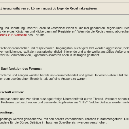
trierung fortfahren zu können, musst du folgende Regeln akzeptieren:
ung und Benutzung unserer Foren ist kostenlos! Wenn du die hier genannten Regeln und Erk
rkiere das Kästchen und klicke dann auf 'Registrieren'. Wenn du die Registrierung abbrech
urück zur Startseite
des Forums.
rscht ein freundlicher und respektvoller Umgangston. Nicht geduldet werden aggressive, bele
verherrlichende, radikale, rassistische, diskriminierende und anderweitig anstößige Äußerun
eder in Benutzertexten, Signaturen/Avataren noch in Beiträgen gestattet.
e Suchfunktion des Forums:
Probleme und Fragen wurden bereits im Forum behandelt und gelöst. In vielen Fällen führt die
ler zum gewünschten Ergebnis, als auf eine Antwort zu warten.
schrift wählen:
eine passende und vor allem aussagekräftige Überschrift für euren Thread. Versucht schon im
s Problems zu beschreiben und vermeidet Kopfzeilen wie "Hilfe". Solche Beiträge werden selt
postings:
postings werden gelöscht bzw. mit den bereits vorhandenen Threads zusammengeführt. Dies
ondere für die Börse. Beiträge im falschen Boardbereich werden verschoben.