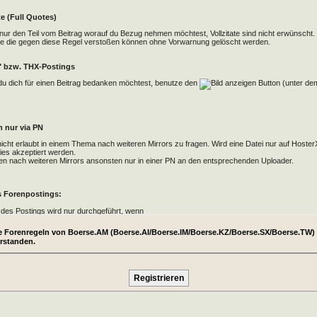
te (Full Quotes)
e nur den Teil vom Beitrag worauf du Bezug nehmen möchtest, Vollzitate sind nicht erwünscht.
ge die gegen diese Regel verstoßen können ohne Vorwarnung gelöscht werden.
" bzw. THX-Postings
u dich für einen Beitrag bedanken möchtest, benutze den
Button (unter dem
)
n nur via PN
 nicht erlaubt in einem Thema nach weiteren Mirrors zu fragen. Wird eine Datei nur auf Hoste
dies akzeptiert werden.
en nach weiteren Mirrors ansonsten nur in einer PN an den entsprechenden Uploader.
 Forenpostings:
des Postings wird nur durchgeführt, wenn
tglied mit seinem Beitrag gegen die Regeln verstoßen hat.
ie Forenregeln von Boerse.AM (Boerse.AI/Boerse.IM/Boerse.KZ/Boerse.SX/Boerse.TW)
tglied mit seinem Beitrag gegen geltendes Recht verstößt.
erstanden.
 Accounts:
einen Account unwiderruflich löschen zu lassen. Es werden alle Daten aus der Datenbank ge
 in Verbindung stehen, deine Beiträge bleiben bestehen und werden als "Gast"-Beiträge angez
r Löschanfragen via PN oder das Kontaktformular aus Sicherheitsgründen nicht ausführen.