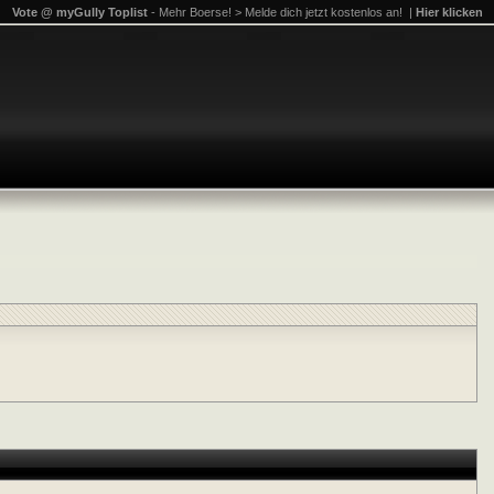
Vote @ myGully Toplist
- Mehr Boerse! > Melde dich jetzt kostenlos an! |
Hier klicken