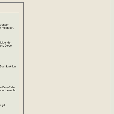
lärungen
en möchtest,
idigende,
gen. Diese
 Suchfunktion
 Betreff die
ener besucht.
 gilt