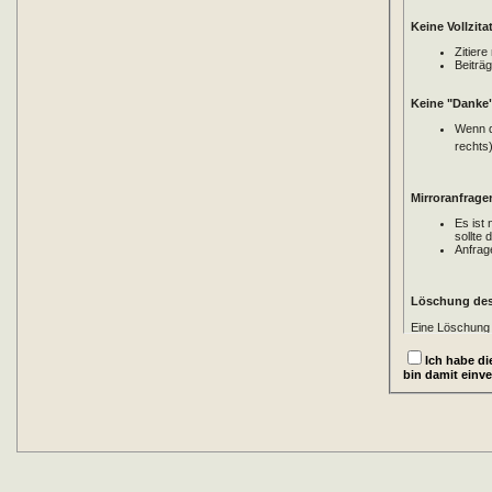
Keine Vollzita
Zitier
Beiträ
Keine "Danke
Wenn d
rechts
Mirroranfrage
Es ist
sollte 
Anfrag
Löschung des
Eine Löschung 
ein Mi
Ich habe d
ein Mi
bin damit einv
Löschung des
Klicke
hier
um d
deinem Account
beachte das wi