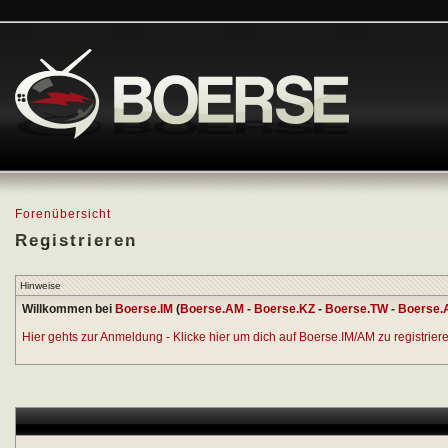
Forenübersicht
Registrieren
Hinweise
Willkommen bei
Boerse.IM
(
Boerse.AM
-
Boerse.KZ
-
Boerse.TW
-
Boerse.
Hier gehts zur Anmeldung - Klicke hier um dich auf Boerse.IM/AM zu registrieren