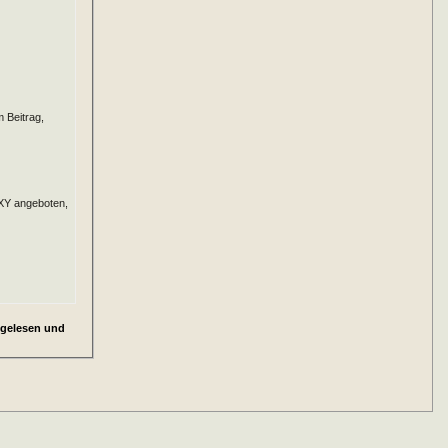
 Beitrag,
rXY angeboten,
 gelesen und
löscht die mit
eigt. Bitte